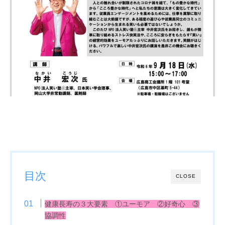
目次
CLOSE
健康長寿の３大要素 ①ユーモア ②好奇心 ③
協調性