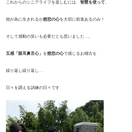
これからのシニアライフを楽しむには、
智慧を使って
、
他が為に生きれるか
慈悲の心
を大切に前進あるのみ！
そして感動の笑いも必要だとも思いました…。
五感「眼耳鼻舌心」
を
慈悲の心
で感じるお稽古を
繰り返し繰り返し…
日々を調える訓練の日々です