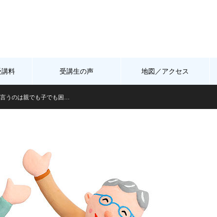
受講料
受講生の声
地図／アクセス
言うのは親でも子でも困…