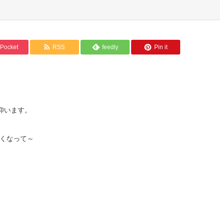
Pocket
RSS
feedly
Pin it
仰います。
くなって～