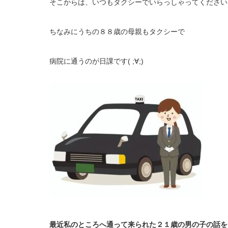
そこからは、いつもタクシーでいらっしゃってください
ちなみにうちの８８歳の母親もタクシーで
病院に通うのが日課です( ;∀;)
最近私のところへ通って来られた２１歳の男の子の話を