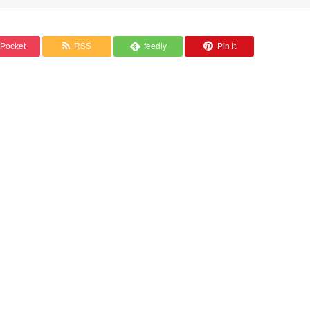
Pocket
RSS
feedly
Pin it