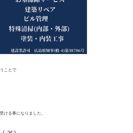
うことで
受ける事になりました。
;∀;)